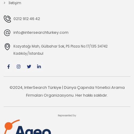
İletişim
0212 912 46 42
info@intersearchturkey.com
Kozyatağı Mah, Gülbahar Sok, PS Plaza No:17/135 34742
Kadıköy/İstanbul
©2024, InterSearch Türkiye | Dünya Çapında Yönetici Arama
Firmaları Organizasyonu. Her hakkı saklıdır.
Represented by