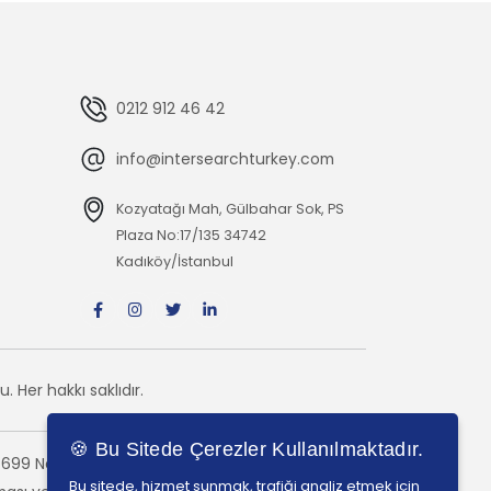
0212 912 46 42
info@intersearchturkey.com
Kozyatağı Mah, Gülbahar Sok, PS
Plaza No:17/135 34742
Kadıköy/İstanbul
Her hakkı saklıdır.
🍪 Bu Sitede Çerezler Kullanılmaktadır.
699 No'lu Lisans ile
Bu sitede, hizmet sunmak, trafiği analiz etmek için