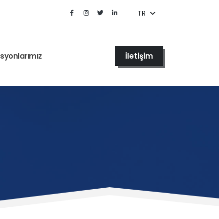
TR
İletişim
syonlarımız