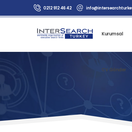
0212 912 46 42
info@intersearchturk
Kurumsal
CV Gönder