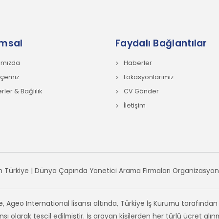
msal
Faydalı Bağlantılar
ımızda
Haberler
hçemiz
Lokasyonlarımız
ler & Bağlılık
CV Gönder
İletişim
 Türkiye | Dünya Çapında Yönetici Arama Firmaları Organizasyonu. 
, Ageo International lisansı altında, Türkiye İş Kurumu tarafından 
nsı olarak tescil edilmiştir. İş arayan kişilerden her türlü ücret a