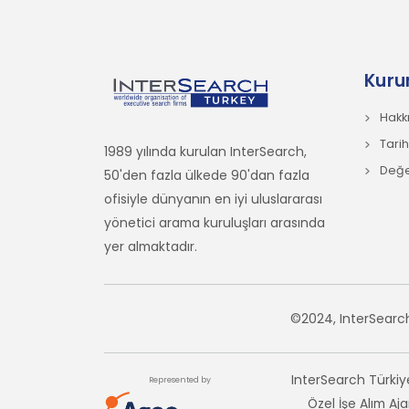
Kuru
Hakk
Tari
1989 yılında kurulan InterSearch,
Değer
50'den fazla ülkede 90'dan fazla
ofisiyle dünyanın en iyi uluslararası
yönetici arama kuruluşları arasında
yer almaktadır.
©2024, InterSearch
InterSearch Türkiye
Represented by
Özel İşe Alım Aja