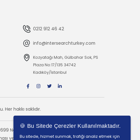
0212 912 46 42
info@intersearchturkey.com
Kozyatağı Mah, Gülbahar Sok, PS
Plaza No:17/135 34742
Kadıköy/İstanbul
Her hakkı saklıdır.
🍪 Bu Sitede Çerezler Kullanılmaktadır.
699 No'lu Lisans ile
Bu sitede, hizmet sunmak, trafiği analiz etmek için
lınması ve menfaat