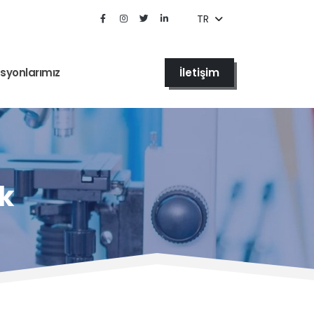
TR
İletişim
syonlarımız
ık