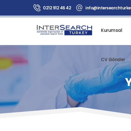
0212 912 46 42
info@intersearchturk
Kurumsal
CV Gönder
Y